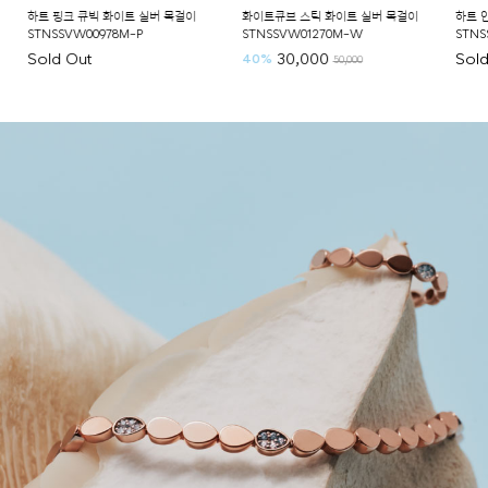
하트 핑크 큐빅 화이트 실버 목걸이
화이트큐브 스틱 화이트 실버 목걸이
하트 인
STNSSVW00978M-P
STNSSVW01270M-W
STNSS
Sold Out
30,000
Sold 
40%
50,000