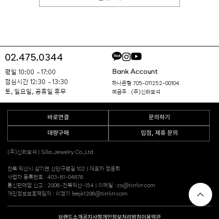
02.475.0344
Bank Account
평일 10:00 ~ 17:00
점심시간 12:30 ~ 13:30
하나은행 705-011252-00104
토, 일요일, 공휴일 휴무
예금주 : (주)신라보석
바로연결
문의하기
대량구매
입점, 제휴 문의
(주)신라보석 | Silla Jewelry Co.,Ltd
전북 익산시 삼기면 산단구평길 102 | 대표자 정윤희
사업자 등록번호 : 403-81-04878
통신판매업 신고 : 2008-전북익산-154 | 이메일 : cs@tirrlirr.com
개인정보보호책임자 : 이정기 leejk1208@tirrlirr.com
브랜드소개
공지사항
개인정보처리방침
이용약관