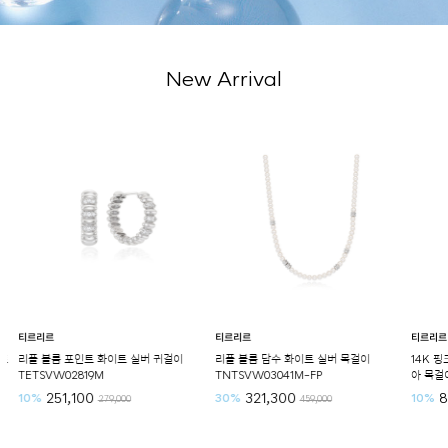
New Arrival
티르리르
티르리르
티르리르
트
리플 볼륨 포인트 화이트 실버 귀걸이
리플 볼륨 담수 화이트 실버 목걸이
14K 
TETSVW02819M
TNTSVW03041M-FP
아 목걸이
251,100
321,300
8
10%
30%
10%
279,000
459,000