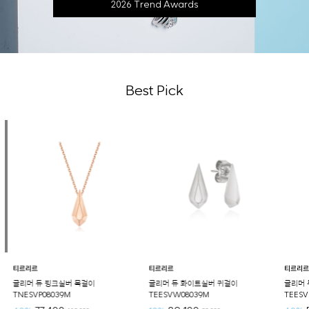
2026 Trend Awards
Best Pick
티르리르
티르리르
티르리르
글리머 듀 핑크실버 목걸이
글리머 듀 화이트실버 귀걸이
글리머 
TNESVP08039M
TEESVW08039M
TEESV