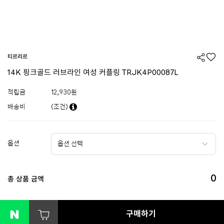
티르리르
14K 핑크골드 러브라인 여성 커플링 TRJK4P00087L
적립금
12,930원
배송비
(조건)
옵션
0
총 상품 금액
구매하기