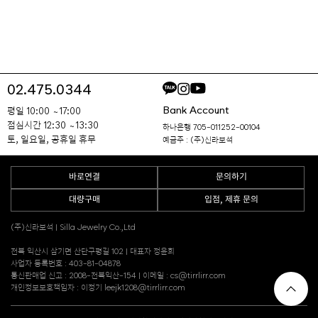
02.475.0344
Bank Account
평일 10:00 ~ 17:00
점심시간 12:30 ~ 13:30
하나은행 705-011252-00104
토, 일요일, 공휴일 휴무
예금주 : (주)신라보석
바로연결
문의하기
대량구매
입점, 제휴 문의
(주)신라보석 | Silla Jewelry Co.,Ltd
전북 익산시 삼기면 산단구평길 102 | 대표자 정윤희
사업자 등록번호 : 403-81-04878
통신판매업 신고 : 2008-전북익산-154 | 이메일 : cs@tirrlirr.com
개인정보보호책임자 : 이정기 leejk1208@tirrlirr.com