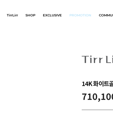
TirrLirr
SHOP
EXCLUSIVE
PROMOTION
COMMU
14K 화이트골
710,10