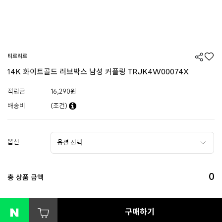
티르리르
14K 화이트골드 러브박스 남성 커플링 TRJK4W00074X
적립금
16,290원
배송비
(조건)
옵션
0
총 상품 금액
구매하기