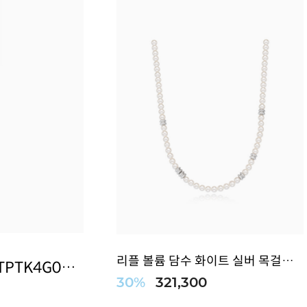
리플 볼륨 담수 화이트 실버 목걸이 TNTSVW...
14K 옐로우 골드 리플 오브 글로우 펜던트(S) TPTK4G01069M-S
30%
321,300