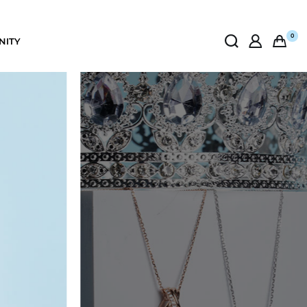
0
NITY