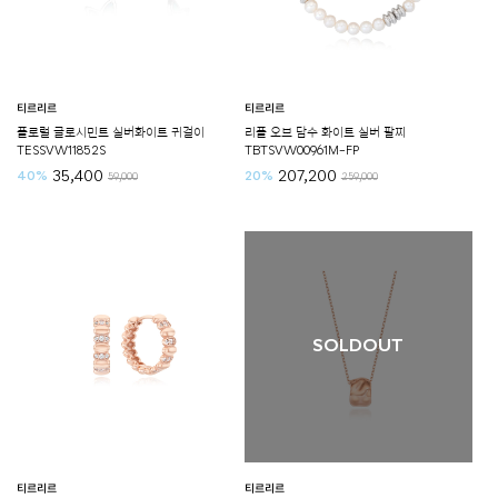
티르리르
티르리르
플로럴 글로시민트 실버화이트 귀걸이
리플 오브 담수 화이트 실버 팔찌
TESSVW11852S
TBTSVW00961M-FP
35,400
207,200
40%
20%
59,000
259,000
SOLDOUT
티르리르
티르리르