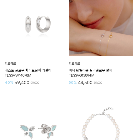
티르리르
티르리르
네스트 글로우 화이트실버 귀걸이
미니 단델리온 실버옐로우 팔찌
TESSVW14078M
TBSSVG13894M
59,400
44,500
40%
50%
99,000
89,000