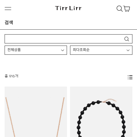
검색
총 916개