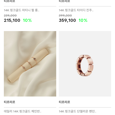
티르리르
티르리르
14K 핑크골드 마티니 펄 롱..
14K 핑크골드 타이디 진주..
239,000
399,000
215,100
10%
359,100
10%
티르리르
티르리르
데일리 14K 핑크골드 체인반..
14K 핑크골드 단델리온 펜던..