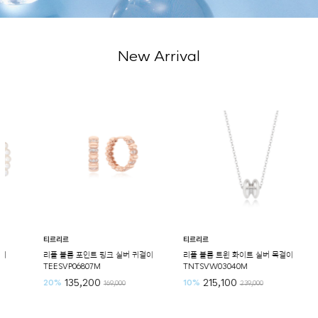
New Arrival
티르리르
티르리르
티르리르
리플 볼륨 포인트 핑크 실버 귀걸이
리플 볼륨 트윈 화이트 실버 목걸이
리플 볼
TEESVP06807M
TNTSVW03040M
TETSV
135,200
215,100
1
20%
10%
30%
169,000
239,000