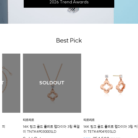
2026 Trend Awards
Best Pick
SOLDOUT
티르리르
티르리르
티르리르
14K 핑크 골드 플레르 랩다이아 3링 목걸
14K 핑크 골드 플레르 랩다이아 3링 귀걸
웨이블렛
이 TNTK4P03000SLD
이 TETK4P04193SLD
TEESV