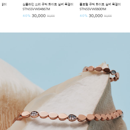
심플라인 쓰리 큐빅 화이트 실버 목걸이
플로럴 큐빅 화이트 실버 목걸이
클래식 
STNSSVW04867M
STNSSVW06001M
STNSS
30,000
30,000
Sold 
40%
40%
50,000
50,000