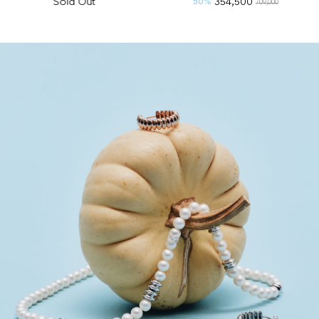
Sold Out
354,500
50%
30%
709,000