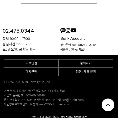
02.475.0344
Bank Account
평일 10:00 ~ 17:00
점심시간 12:30 ~ 13:30
하나은행 705-011252-00104
토, 일요일, 공휴일 휴무
예금주 : (주)신라보석
바로연결
문의하기
대량구매
입점, 제휴 문의
(주)신라보석 | Silla Jewelry Co.,Ltd
전북 익산시 삼기면 산단구평길 102 | 대표자 정윤희
사업자 등록번호 : 403-81-04878
통신판매업 신고 : 2008-전북익산-154 | 이메일 : cs@tirrlirr.com
개인정보보호책임자 : 이정기 leejk1208@tirrlirr.com
브랜드소개
공지사항
개인정보처리방침
이용약관